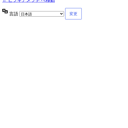
← ヒツキアメツチ へ移動
言語