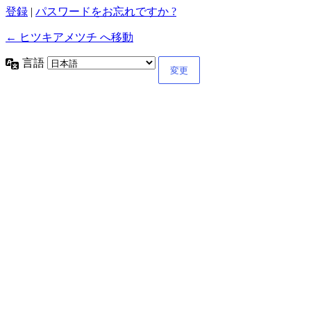
登録
|
パスワードをお忘れですか ?
← ヒツキアメツチ へ移動
言語