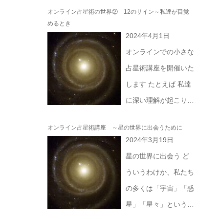
オンライン占星術の世界② 12のサイン～私達が目覚
めるとき
2024年4月1日
オンラインでの小さな
占星術講座を開催いた
します たとえば 私達
に深い理解が起こり、
癒され、意識が目覚め
オンライン占星術講座 ～星の世界に出会うために
るのはどのようなとき
2024年3月19日
でしょうか？ この地
星の世界に出会う ど
上世界は もともと一
ういうわけか、私たち
つだったものが二つに
の多くは「宇宙」「惑
分かれて成り立ってい
星」「星々」という言
ます 元のひとつだっ