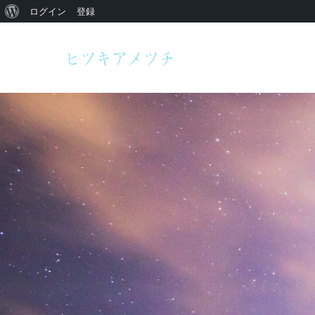
WordPress
ログイン
登録
に
つ
い
て