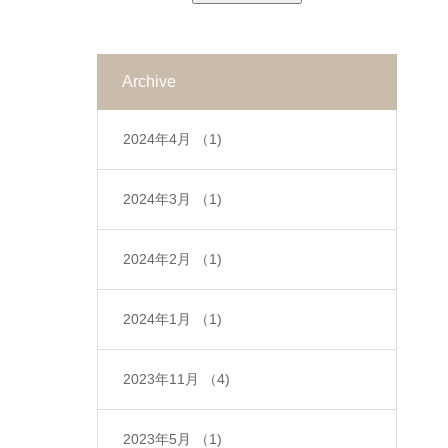
自由に、 真の自由を
と知った子ども時代。
摂理があります。 講
失い、 物事を見通す
感じながら より開い
‘ I wandered lonely as
座を通して、 再びそ
力は、恐れや痛みとい
た意識で地上を生きる
a cloud ‘ から始まる
Archive
の宇宙の摂理に戻って
う雲に覆い隠されてい
ために。 わたしは、
英国詩人ウィリアム・
自分と出逢い直し、自
ます。 これらのハー
占星術を、 大いなる
2024年4月
（1)
ワーズワースの詩
身を新しい視点でみて
ブは、そのような忘却
意識を思い出すために
「The Daffodils (水
いきます。 私達は星
の闇の最中にいる人間
2024年3月
（1)
活用したいのです。
仙)」が見せてくれる
なのだという事を思い
に救いの手を差し伸べ
私達がもっと魂を思い
世界観に魅了され、
出し そのうえで、ど
2024年2月
（1)
るものです。」
出せるように 調和的
ヘザー(Heather)が咲
のようにこの地上で愛
「エドワード・バッチ
な自分と世界を取り戻
き広がる荒野を見てみ
を生きるのかを知って
2024年1月
（1)
著作集」エドワード・
すために 占星術とい
たくてイギリスに旅を
いきます。 これは自
バッチ著／ジュリア
う、人類が重ねてきた
した大学生時代。 大
2023年11月
（4)
然の法則に則った創
ン・バーナード編／谷
叡智に学びたいので
人になって、心や魂の
造、または具現化、意
口みよ子訳 ＊ ケルト
す。 ＊ これまでに大
2023年5月
（1)
領域に導かれたとき
識の目覚めです。 思