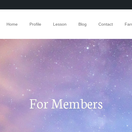
Home
Profile
Lesson
Blog
Contact
Fa
For Members