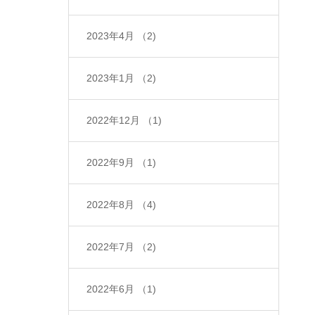
の暦で春の始まりとさ
橋 和(なごみ）の対
ペルセポネ（ギリシャ
考で学び、用語を頭で
れるインボルク(2月1
面・オンラインのWS
2023年4月
（2)
神話の女神）という言
覚える講座ではなく、
日）を機に 植物の魂
に参加下さったことの
葉を聞いた瞬間、 そ
私たちの中の星の意識
2023年1月
（2)
と交流し、その恵みを
ある方は、 録画配信
の響きに私の中で何か
を呼び覚ますコースで
受容する内なる旅にお
でのお申込も承りま
の光の粒が弾けまし
すので、 シンプルな
2022年12月
（1)
誘いさせて下さいね。
す。 大橋 和が初め
た。 そして2年前、
資料は準備しています
毎週水曜の夜、 エド
て、という方は、オン
「畑をもちなさい」と
が、テキストはありま
2022年9月
（1)
ワード・バッチ博士が
ライン参加のみ受付さ
いう声を聴いてしまっ
せん。 が、占星術の
実際に出逢った順に
せてくださいませ。
2022年8月
（4)
て始まった大地や植物
基本用語も意味ももち
週に一つずつ、９か月
＜＜ 占星術の世界
に触れること。 そこ
ろん理解できるように
間。38種類の植物の
12のサイン～私たち
2022年7月
（2)
での幾つもの体験。
なります。 メインテ
霊性に触れていきま
が目覚めるとき ＞＞
そんなこれまでの、ひ
ーマは常に、自分自身
す。 ・不調和を調え
2022年6月
（1)
◎ 日にち：2024年４
とつひとつの植物世界
のイニシエーション
ていきたい ・植物が
月14日（日） ◎ 時