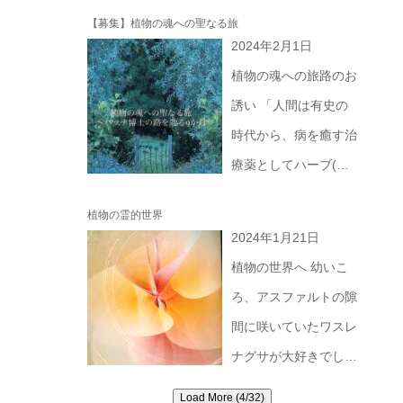
葉に惹かれたり、郷愁
た意識への帰還の道が
【募集】植物の魂への聖なる旅
を感じたりしますよ
2024年2月1日
開くのは その、分か
ね。 その理由は人ぞ
植物の魂への旅路のお
れた二つが統合すると
れぞれ。 その広大さ
誘い 「人間は有史の
きです。 どちらにも
に、神秘性に、深い青
時代から、病を癒す治
偏らずに。 占星術で
や星のきらめきに、懐
療薬としてハーブ(野
は、 360°の円で表さ
の深さに、何かの「記
草)を役立ててきまし
れるホロスコープチャ
憶」に共鳴して。 私
植物の霊的世界
た。 記録の残るはる
ートの 「向かい合う
2024年1月21日
たちの中には、星たち
か昔から、 草原や谷
サイン」に意識を向け
植物の世界へ 幼いこ
のもつ振動が美しいほ
あい、丘陵に育つハー
ることでこの道を開く
ろ、アスファルトの隙
どに明確にあります。
ブには病を治す力がる
ことができます。 地
間に咲いていたワスレ
そして、 宇宙には、
と人々は深く信じてい
上に縛り付けられる生
ナグサが大好きでし
私たち人間の自我をは
たのです。」 「人間
き方ではなく もっと
た。 自分が乙女座だ
るかに超えた深い法則
Load More (4/32)
は今や自らの神性を見