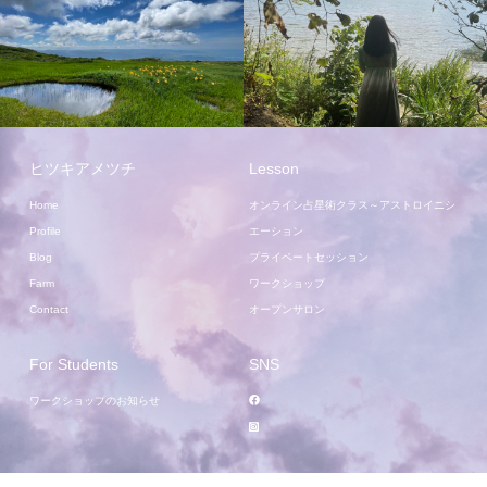
ヒツキアメツチ
Lesson
Home
オンライン占星術クラス～アストロイニシ
Profile
エーション
Blog
プライベートセッション
Farm
ワークショップ
Contact
オープンサロン
For Students
SNS
ワークショップのお知らせ